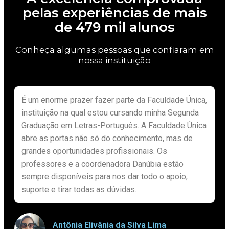
pelas experiências de mais
de 479 mil alunos
Conheça algumas pessoas que confiaram em
nossa instituição
É um enorme prazer fazer parte da Faculdade Única,
instituição na qual estou cursando minha Segunda
Graduação em Letras-Português. A Faculdade Única
abre as portas não só do conhecimento, mas de
grandes oportunidades profissionais. Os
professores e a coordenadora Danúbia estão
sempre disponíveis para nos dar todo o apoio,
suporte e tirar todas as dúvidas.
Antônia Elivânia da Silva Lima